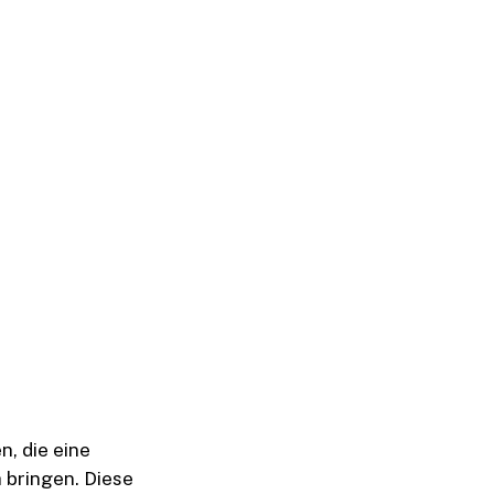
n, die eine
h bringen. Diese