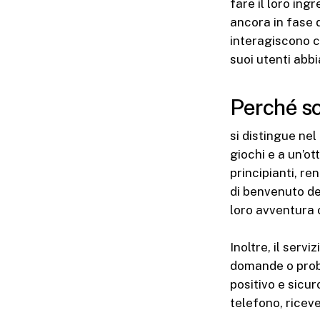
fare il loro in
ancora in fase 
interagiscono co
suoi utenti abbi
Perché sc
si distingue ne
giochi e a un’o
principianti, re
di benvenuto del
loro avventura 
Inoltre, il servi
domande o probl
positivo e sicur
telefono, riceve