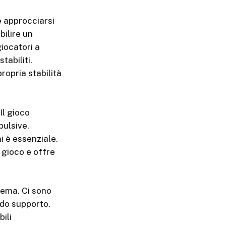
e approcciarsi
bilire un
giocatori a
tabiliti.
ropria stabilità
Il gioco
pulsive.
i è essenziale.
i gioco e offre
blema. Ci sono
ndo supporto.
ili