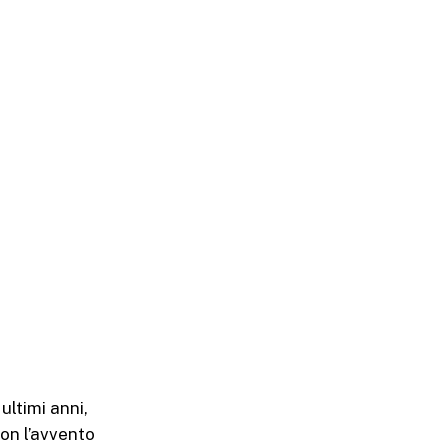
ultimi anni,
Con l’avvento