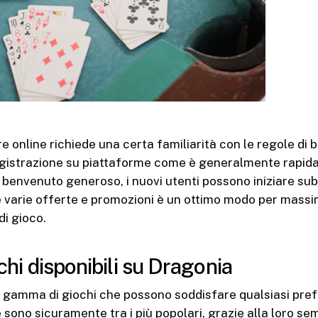
re online richiede una certa familiarità con le regole di b
egistrazione su piattaforme come è generalmente rapida
benvenuto generoso, i nuovi utenti possono iniziare subit
e varie offerte e promozioni è un ottimo modo per massim
di gioco.
ochi disponibili su Dragonia
 gamma di giochi che possono soddisfare qualsiasi pref
sono sicuramente tra i più popolari, grazie alla loro sem