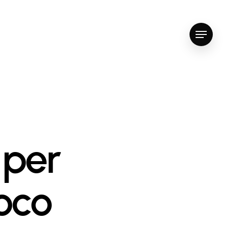
Menu
 per
ioco