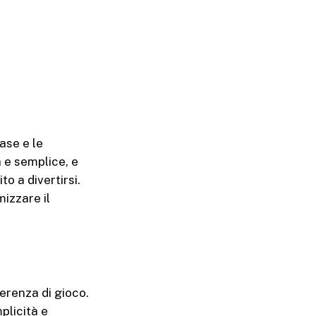
ase e le
 e semplice, e
o a divertirsi.
izzare il
erenza di gioco.
plicità e