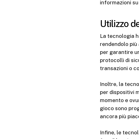
informazioni su
Utilizzo d
La tecnologia h
rendendolo più 
per garantire un
protocolli di si
transazioni o c
Inoltre, la tecn
per dispositivi 
momento e ovunq
gioco sono prog
ancora più piac
Infine, le tecn