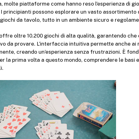
a, molte piattaforme come hanno reso l’esperienza di gi
I principianti possono esplorare un vasto assortimento d
 giochi da tavolo, tutto in un ambiente sicuro e regolam
, offre oltre 10.200 giochi di alta qualità, garantendo che
o da provare. L’interfaccia intuitiva permette anche ai n
lmente, creando un’esperienza senza frustrazioni. È fon
per la prima volta a questo mondo, comprendere le basi e i 
i.