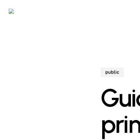
Skip
to
main
content
public
Gui
prin