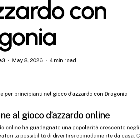
zzardo con
gonia
a3
May 8, 2026
4 min read
e per principianti nel gioco d'azzardo con Dragonia
ne al gioco d’azzardo online
rdo online ha guadagnato una popolarità crescente negli 
atori la possibilità di divertirsi comodamente da casa. 