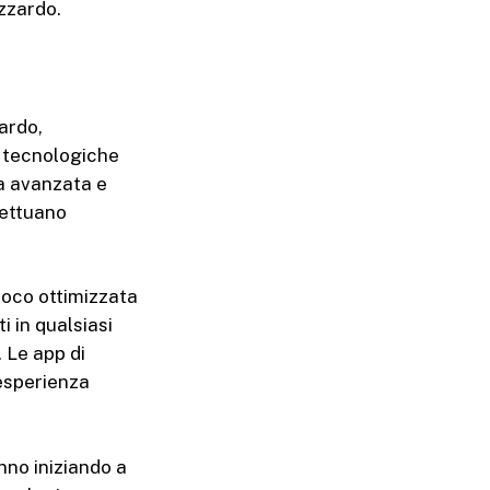
azzardo.
ardo,
i tecnologiche
ia avanzata e
fettuano
gioco ottimizzata
i in qualsiasi
 Le app di
’esperienza
nno iniziando a