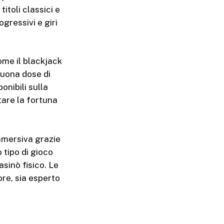
titoli classici e
gressivi e giri
ome il blackjack
buona dose di
onibili sulla
tare la fortuna
immersiva grazie
 tipo di gioco
sinò fisico. Le
ore, sia esperto