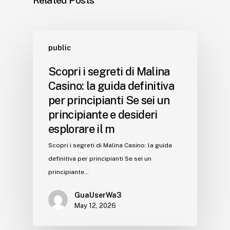
public
Scopri i segreti di Malina
Casino: la guida definitiva
per principianti Se sei un
principiante e desideri
esplorare il m
Scopri i segreti di Malina Casino: la guida
definitiva per principianti Se sei un
principiante…
GuaUserWa3
May 12, 2026