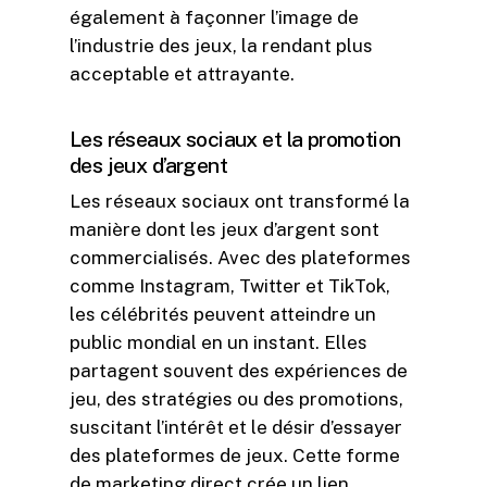
également à façonner l’image de
l’industrie des jeux, la rendant plus
acceptable et attrayante.
Les réseaux sociaux et la promotion
des jeux d’argent
Les réseaux sociaux ont transformé la
manière dont les jeux d’argent sont
commercialisés. Avec des plateformes
comme Instagram, Twitter et TikTok,
les célébrités peuvent atteindre un
public mondial en un instant. Elles
partagent souvent des expériences de
jeu, des stratégies ou des promotions,
suscitant l’intérêt et le désir d’essayer
des plateformes de jeux. Cette forme
de marketing direct crée un lien