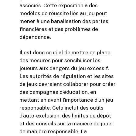
associés. Cette exposition à des
modèles de réussite liés au jeu peut
mener à une banalisation des pertes
financières et des problèmes de
dépendance.
Il est donc crucial de mettre en place
des mesures pour sensibiliser les
joueurs aux dangers du jeu excessif.
Les autorités de régulation et les sites
de jeux devraient collaborer pour créer
des campagnes d’éducation, en
mettant en avant l’importance d’un jeu
responsable. Cela inclut des outils
d’auto-exclusion, des limites de dépôt
et des conseils sur la manière de jouer
de manière responsable. La