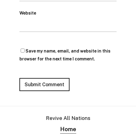
Website
Save my name, email, and website in this
browser for the next time I comment.
Revive All Nations
Home