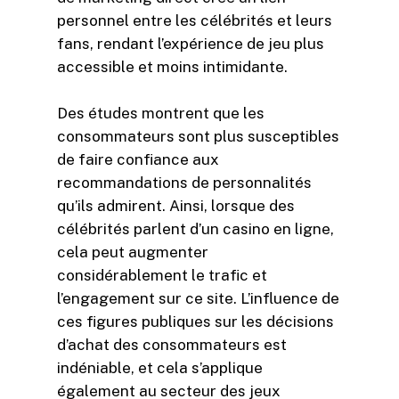
personnel entre les célébrités et leurs
fans, rendant l’expérience de jeu plus
accessible et moins intimidante.
Des études montrent que les
consommateurs sont plus susceptibles
de faire confiance aux
recommandations de personnalités
qu’ils admirent. Ainsi, lorsque des
célébrités parlent d’un casino en ligne,
cela peut augmenter
considérablement le trafic et
l’engagement sur ce site. L’influence de
ces figures publiques sur les décisions
d’achat des consommateurs est
indéniable, et cela s’applique
également au secteur des jeux