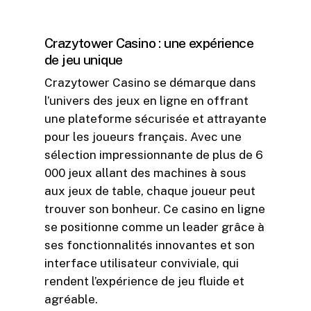
Crazytower Casino : une expérience
de jeu unique
Crazytower Casino se démarque dans
l’univers des jeux en ligne en offrant
une plateforme sécurisée et attrayante
pour les joueurs français. Avec une
sélection impressionnante de plus de 6
000 jeux allant des machines à sous
aux jeux de table, chaque joueur peut
trouver son bonheur. Ce casino en ligne
se positionne comme un leader grâce à
ses fonctionnalités innovantes et son
interface utilisateur conviviale, qui
rendent l’expérience de jeu fluide et
agréable.