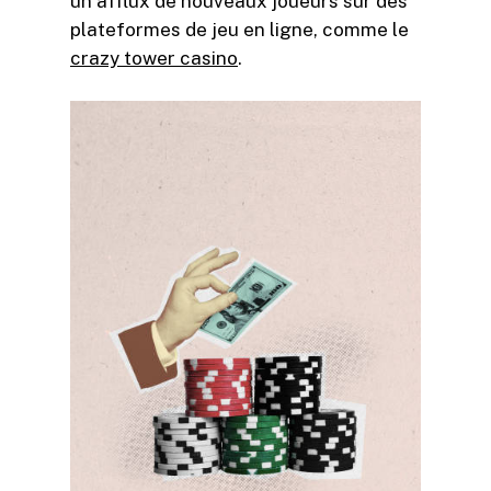
un afflux de nouveaux joueurs sur des
plateformes de jeu en ligne, comme le
crazy tower casino
.